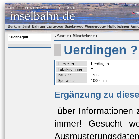
Borkum
Juist
Baltrum
Langeoog
Spiekeroog
Wangerooge
Halligbahnen
Amr
Start
>
Mitarbeiter
>
Uerdingen ?
Hersteller
Uerdingen
Fabriknummer
?
Baujahr
1912
Spurweite
1000 mm
Ergänzung zu dies
über Informationen 
immer! Gesucht we
Ausmusterungsda