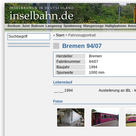
Borkum
Juist
Baltrum
Langeoog
Spiekeroog
Wangerooge
Halligbahnen
Amr
Start
> Fahrzeugportrait
Bremen 94/07
Hersteller
Bremen
Fabriknummer
94/07
Baujahr
1994
Spurweite
1000 mm
Lebenslauf
__.__.1994
Auslieferung an IBL -
Fotos