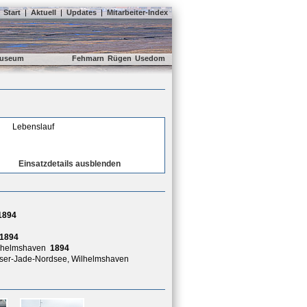
Start
|
Aktuell
|
Updates
|
Mitarbeiter-Index
useum
Fehmarn
Rügen
Usedom
Lebenslauf
Einsatzdetails ausblenden
1894
1894
ilhelmshaven
1894
Weser-Jade-Nordsee, Wilhelmshaven