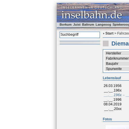
Borkum
Juist
Baltrum
Langeoog
Spiekeroo
Start
> Fahrzeu
Diema
Hersteller
Fabriknummer
Baujahr
Spurweite
Lebenslauf
26.03.1956
__.__.196x
__.__.196x
-
_
__.__.1996
08.04.2019
__.__.20xx
Fotos