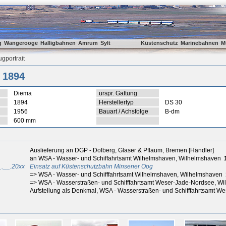
g
Wangerooge
Halligbahnen
Amrum
Sylt
Küstenschutz
Marinebahnen
M
gportrait
 1894
Diema
urspr. Gattung
1894
Herstellertyp
DS 30
1956
Bauart / Achsfolge
B-dm
600 mm
Auslieferung an DGP - Dolberg, Glaser & Pflaum, Bremen [Händler]
an WSA - Wasser- und Schiffahrtsamt Wilhelmshaven, Wilhelmshaven
_.__.20xx
Einsatz auf Küstenschutzbahn Minsener Oog
=> WSA - Wasser- und Schifffahrtsamt Wilhelmshaven, Wilhelmshaven
=> WSA - Wasserstraßen- und Schifffahrtsamt Weser-Jade-Nordsee, W
Aufstellung als Denkmal, WSA - Wasserstraßen- und Schifffahrtsamt 