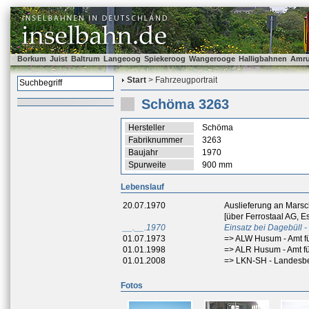
Borkum
Juist
Baltrum
Langeoog
Spiekeroog
Wangerooge
Halligbahnen
Amr
Start
> Fahrzeugportrait
Schöma 3263
Hersteller
Schöma
Fabriknummer
3263
Baujahr
1970
Spurweite
900 mm
Lebenslauf
20.07.1970
Auslieferung an Mar
[über Ferrostaal AG, E
__.__.1970
Einsatz bei Dagebüll 
01.07.1973
=> ALW Husum - Amt f
01.01.1998
=> ALR Husum - Amt f
01.01.2008
=> LKN-SH - Landesbet
Fotos