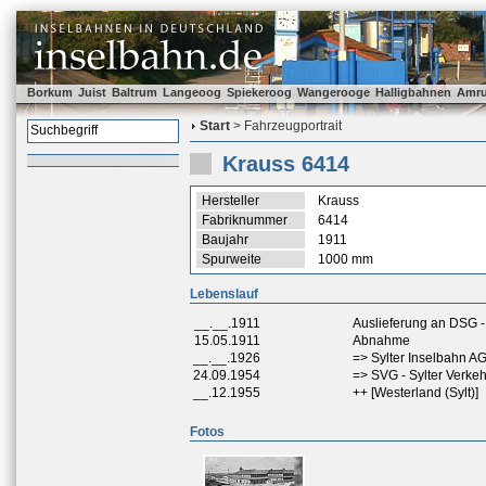
Borkum
Juist
Baltrum
Langeoog
Spiekeroog
Wangerooge
Halligbahnen
Amr
Start
> Fahrzeugportrait
Krauss 6414
Hersteller
Krauss
Fabriknummer
6414
Baujahr
1911
Spurweite
1000 mm
Lebenslauf
__.__.1911
Auslieferung an DSG - 
15.05.1911
Abnahme
__.__.1926
=> Sylter Inselbahn AG
24.09.1954
=> SVG - Sylter Verkeh
__.12.1955
++ [Westerland (Sylt)]
Fotos