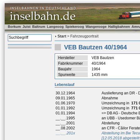
Borkum
Juist
Baltrum
Langeoog
Spiekeroog
Wangerooge
Halligbahnen
Amr
Start
> Fahrzeugportrait
VEB Bautzen 40/1964
Hersteller
VEB Bautzen
Fabriknummer
40/1964
Baujahr
1964
Spurweite
1435 mm
Lebenslauf
30.12.1964
Auslieferung an DR -
09.01.1965
Abnahme
01.06.1970
Umzeichnung in
171 
01.01.1992
Umzeichnung in
771 
01.01.1994
=> DB AG - Deutsche 
__.__.1995
an UBB - Usedomer B
__.__.2001
Abstellung
__.08.2002
an CFR - Căilor Fera
__.__.201x
Abstellung im Bw Tecu
[12.05.2018 abgestellt