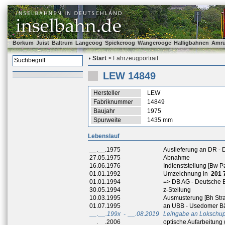
Borkum
Juist
Baltrum
Langeoog
Spiekeroog
Wangerooge
Halligbahnen
Amr
Start
> Fahrzeugportrait
LEW 14849
Hersteller
LEW
Fabriknummer
14849
Baujahr
1975
Spurweite
1435 mm
Lebenslauf
__.__.1975
Auslieferung an DR -
27.05.1975
Abnahme
16.06.1976
Indienststellung [Bw 
01.01.1992
Umzeichnung in
201 
01.01.1994
=> DB AG - Deutsche 
30.05.1994
z-Stellung
10.03.1995
Ausmusterung [Bh Stra
01.07.1995
an UBB - Usedomer B
__.__.199x
-
__.08.2019
Leihgabe an Lokschupp
__.__.2006
optische Aufarbeitung