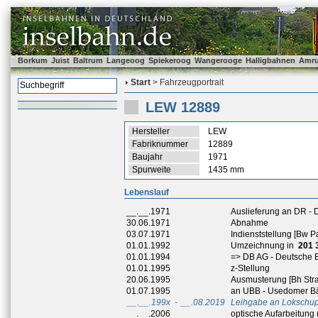
Borkum
Juist
Baltrum
Langeoog
Spiekeroog
Wangerooge
Halligbahnen
Amr
Start
> Fahrzeugportrait
LEW 12889
Hersteller
LEW
Fabriknummer
12889
Baujahr
1971
Spurweite
1435 mm
Lebenslauf
__.__.1971
Auslieferung an DR -
30.06.1971
Abnahme
03.07.1971
Indienststellung [Bw 
01.01.1992
Umzeichnung in
201 
01.01.1994
=> DB AG - Deutsche 
01.01.1995
z-Stellung
20.06.1995
Ausmusterung [Bh Stra
01.07.1995
an UBB - Usedomer B
__.__.199x
-
__.08.2019
Leihgabe an Lokschupp
__.__.2006
optische Aufarbeitung