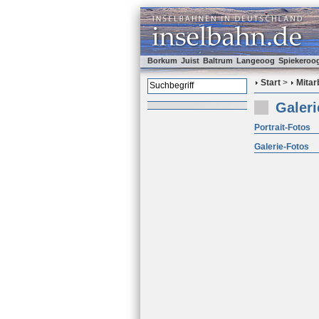
Borkum
Juist
Baltrum
Langeoog
Spiekeroo
Start
>
Mitar
Galeri
Portrait-Fotos
Galerie-Fotos