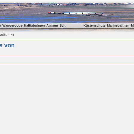
g
Wangerooge
Halligbahnen
Amrum
Sylt
Küstenschutz
Marinebahnen
M
beiter
>
e von