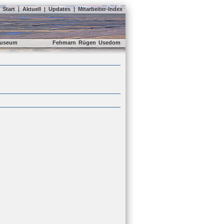
Start
|
Aktuell
|
Updates
|
Mitarbeiter-Index
useum
Fehmarn
Rügen
Usedom