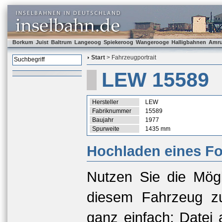
Borkum
Juist
Baltrum
Langeoog
Spiekeroog
Wangerooge
Halligbahnen
Amr
Start
> Fahrzeugportrait
LEW 15589
Hersteller
LEW
Fabriknummer
15589
Baujahr
1977
Spurweite
1435 mm
Hochladen eines Fo
Nutzen Sie die Mögl
diesem Fahrzeug zu
ganz einfach: Datei