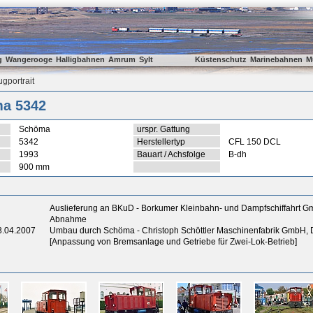
g
Wangerooge
Halligbahnen
Amrum
Sylt
Küstenschutz
Marinebahnen
M
gportrait
a 5342
Schöma
urspr. Gattung
5342
Herstellertyp
CFL 150 DCL
1993
Bauart / Achsfolge
B-dh
900 mm
Auslieferung an BKuD - Borkumer Kleinbahn- und Dampfschiffahrt 
Abnahme
3.04.2007
Umbau durch Schöma - Christoph Schöttler Maschinenfabrik GmbH,
[Anpassung von Bremsanlage und Getriebe für Zwei-Lok-Betrieb]