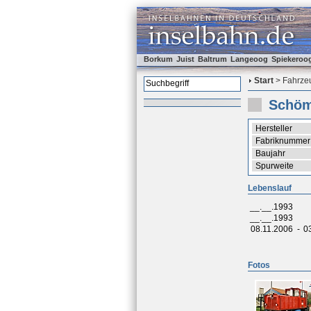
Borkum
Juist
Baltrum
Langeoog
Spiekeroo
Start
> Fahrzeu
Schöm
Hersteller
Fabriknummer
Baujahr
Spurweite
Lebenslauf
__.__.1993
__.__.1993
08.11.2006
-
0
Fotos