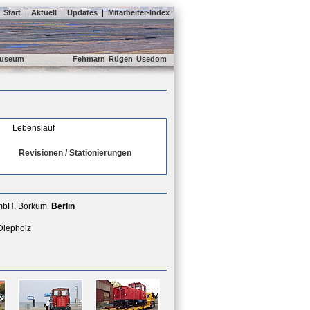
Start
|
Aktuell
|
Updates
|
Mitarbeiter-Index
useum
Fehmarn
Rügen
Usedom
Lebenslauf
Revisionen / Stationierungen
GmbH, Borkum
Berlin
 Diepholz