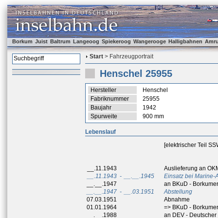
Borkum
Juist
Baltrum
Langeoog
Spiekeroog
Wangerooge
Halligbahnen
Amr
Start
> Fahrzeugportrait
Henschel 25955
Hersteller
Henschel
Fabriknummer
25955
Baujahr
1942
Spurweite
900 mm
Lebenslauf
[elektrischer Teil S
__.11.1943
Auslieferung an OK
__.11.1943
-
__.__.1945
Einsatz bei Marine-
__.__.1947
an BKuD - Borkumer
__.__.1947
-
__.03.1951
Abstellung
07.03.1951
Abnahme
01.01.1964
=> BKuD - Borkumer
__.__.1988
an DEV - Deutscher 