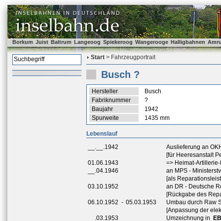
Borkum
Juist
Baltrum
Langeoog
Spiekeroog
Wangerooge
Halligbahnen
Amr
Start
> Fahrzeugportrait
Busch ?
Hersteller
Busch
Fabriknummer
?
Baujahr
1942
Spurweite
1435 mm
Lebenslauf
__.__.1942
Auslieferung an OK
[für Heeresanstalt
01.06.1943
=> Heimat-Artillerie
__.04.1946
an MPS - Ministerstv
[als Reparationsleis
03.10.1952
an DR - Deutsche 
[Rückgabe des Repa
06.10.1952
-
05.03.1953
Umbau durch Raw 
[Anpassung der elek
__.03.1953
Umzeichnung in
EB