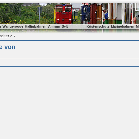
g
Wangerooge
Halligbahnen
Amrum
Sylt
Küstenschutz
Marinebahnen
M
beiter
>
e von