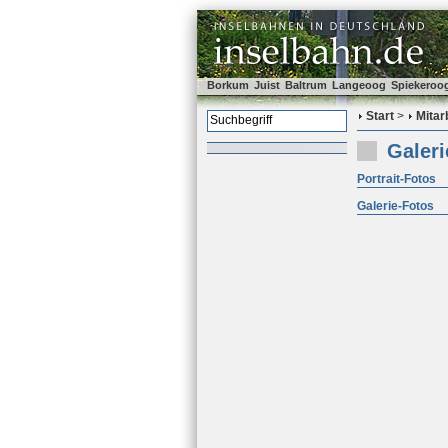
Borkum
Juist
Baltrum
Langeoog
Spiekeroo
Start
>
Mitar
Galeri
Portrait-Fotos
Galerie-Fotos