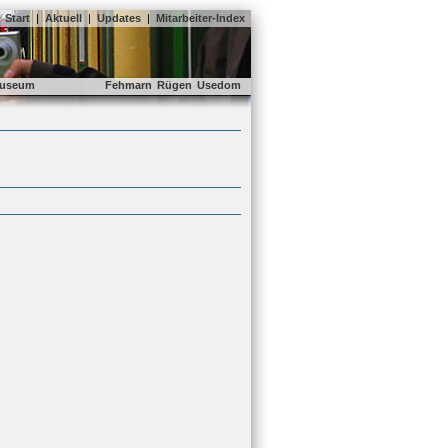
Start
|
Aktuell
|
Updates
|
Mitarbeiter-Index
useum
Fehmarn
Rügen
Usedom