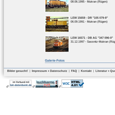
08.06.1995 - Mukran (Rügen)
LEW 15659 - DR "105 079-8"
06.09.1991 - Mukran (Rügen)
LEW 16571 - DB AG "347 096-0"
31.12.1997 - Sassnitz-Mukran (Rü
Galerie-Fotos
Bilder gesucht!
|
Impressum + Datenschutz
|
FAQ
|
Kontakt
|
Literatur + Qu