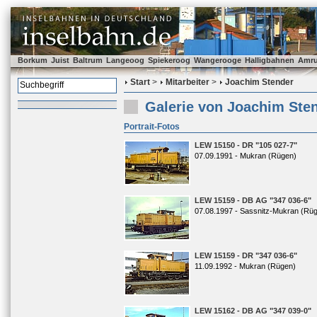
Borkum
Juist
Baltrum
Langeoog
Spiekeroog
Wangerooge
Halligbahnen
Amr
Start
>
Mitarbeiter
>
Joachim Stender
Galerie von Joachim Ste
Portrait-Fotos
LEW 15150 - DR "105 027-7"
07.09.1991 - Mukran (Rügen)
LEW 15159 - DB AG "347 036-6"
07.08.1997 - Sassnitz-Mukran (Rü
LEW 15159 - DR "347 036-6"
11.09.1992 - Mukran (Rügen)
LEW 15162 - DB AG "347 039-0"