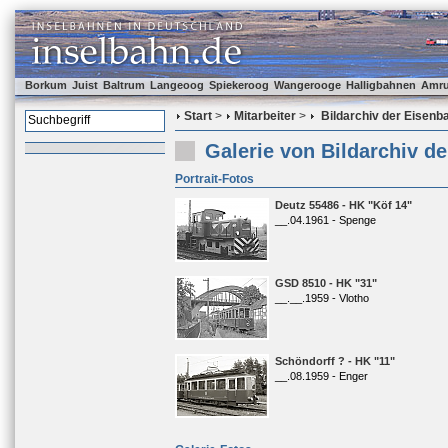
Borkum
Juist
Baltrum
Langeoog
Spiekeroog
Wangerooge
Halligbahnen
Amr
Start
>
Mitarbeiter
>
Bildarchiv der Eisenb
Galerie von Bildarchiv d
Portrait-Fotos
Deutz 55486 - HK "Köf 14"
__.04.1961 - Spenge
GSD 8510 - HK "31"
__.__.1959 - Vlotho
Schöndorff ? - HK "11"
__.08.1959 - Enger