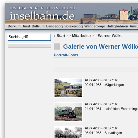
Borkum
Juist
Baltrum
Langeoog
Spiekeroog
Wangerooge
Halligbahnen
Amr
Start
>
Mitarbeiter
>
Werner Wölke
Galerie von Werner Wölk
Portrait-Fotos
AEG 4230 - GES "16"
02.04.1983 - Mägerkingen
AEG 4230 - GES "16"
24.04.1981 - Leinfelden-Echterding
AEG 4230 - GES "16"
03.04.1983 - Burladingen