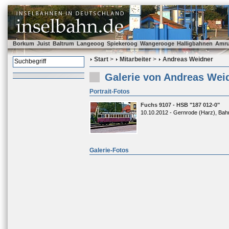
Borkum
Juist
Baltrum
Langeoog
Spiekeroog
Wangerooge
Halligbahnen
Amr
Start
>
Mitarbeiter
>
Andreas Weidner
Galerie von Andreas Wei
Portrait-Fotos
Fuchs 9107 - HSB "187 012-0"
10.10.2012 - Gernrode (Harz), Bah
Galerie-Fotos