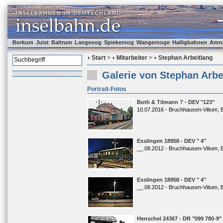
Borkum
Juist
Baltrum
Langeoog
Spiekeroog
Wangerooge
Halligbahnen
Amr
Start
>
Mitarbeiter
>
Stephan Arbeitlang
Galerie von Stephan Arbe
Portrait-Fotos
Both & Tilmann ? - DEV "123"
10.07.2016 - Bruchhausen-Vilsen, 
Esslingen 18958 - DEV " 4"
__.08.2012 - Bruchhausen-Vilsen, 
Esslingen 18958 - DEV " 4"
__.08.2012 - Bruchhausen-Vilsen, 
Henschel 24367 - DR "099 780-9"