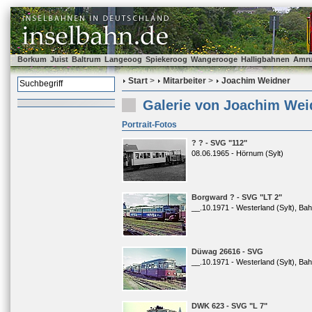
Borkum
Juist
Baltrum
Langeoog
Spiekeroog
Wangerooge
Halligbahnen
Amr
Start
>
Mitarbeiter
>
Joachim Weidner
Galerie von Joachim Wei
Portrait-Fotos
? ? - SVG "112"
08.06.1965 - Hörnum (Sylt)
Borgward ? - SVG "LT 2"
__.10.1971 - Westerland (Sylt), Ba
Düwag 26616 - SVG
__.10.1971 - Westerland (Sylt), Ba
DWK 623 - SVG "L 7"