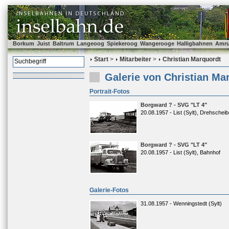
Borkum
Juist
Baltrum
Langeoog
Spiekeroog
Wangerooge
Halligbahnen
Amr
Start
>
Mitarbeiter
>
Christian Marquordt
Galerie von Christian Ma
Portrait-Fotos
Borgward ? - SVG "LT 4"
20.08.1957 - List (Sylt), Drehschei
Borgward ? - SVG "LT 4"
20.08.1957 - List (Sylt), Bahnhof
Galerie-Fotos
31.08.1957 - Wenningstedt (Sylt)