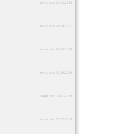
online seit: 10.03.2018
online seit: 24.09.2017
online seit: 09.05.2019
online seit: 02.10.2019
online seit: 13.11.2019
online seit: 04.02.2023