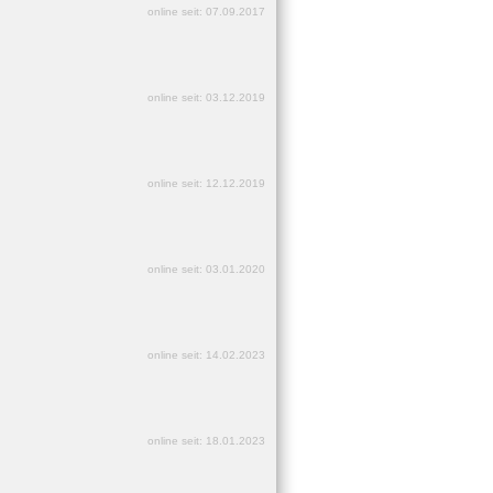
online seit: 07.09.2017
online seit: 03.12.2019
online seit: 12.12.2019
online seit: 03.01.2020
online seit: 14.02.2023
online seit: 18.01.2023