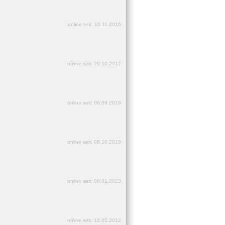
online seit: 16.11.2016
online seit: 29.10.2017
online seit: 06.09.2019
online seit: 08.10.2019
online seit: 09.01.2023
online seit: 12.05.2012