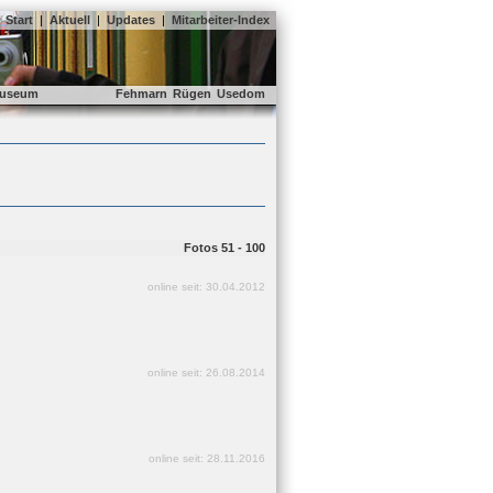
Start
|
Aktuell
|
Updates
|
Mitarbeiter-Index
useum
Fehmarn
Rügen
Usedom
Fotos 51 - 100
online seit: 30.04.2012
online seit: 26.08.2014
online seit: 28.11.2016