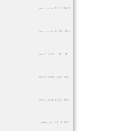
online seit: 18.12.2021
online seit: 16.01.2022
online seit: 22.06.2010
online seit: 04.05.2013
online seit: 14.06.2014
online seit: 08.11.2016