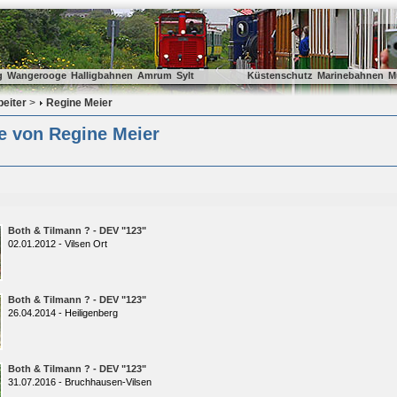
g
Wangerooge
Halligbahnen
Amrum
Sylt
Küstenschutz
Marinebahnen
M
beiter
>
Regine Meier
e von Regine Meier
Both & Tilmann ? - DEV "123"
02.01.2012 - Vilsen Ort
Both & Tilmann ? - DEV "123"
26.04.2014 - Heiligenberg
Both & Tilmann ? - DEV "123"
31.07.2016 - Bruchhausen-Vilsen