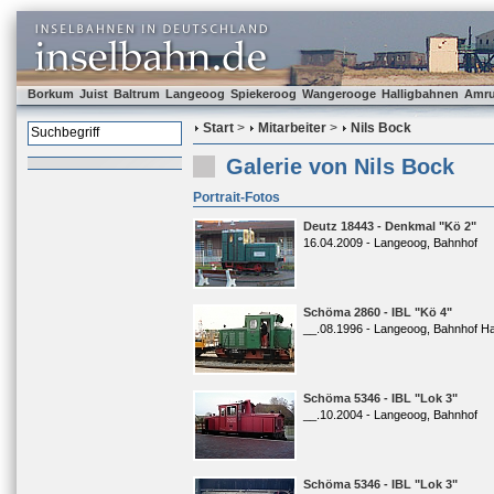
Borkum
Juist
Baltrum
Langeoog
Spiekeroog
Wangerooge
Halligbahnen
Amr
Start
>
Mitarbeiter
>
Nils Bock
Galerie von Nils Bock
Portrait-Fotos
Deutz 18443 - Denkmal "Kö 2"
16.04.2009 - Langeoog, Bahnhof
Schöma 2860 - IBL "Kö 4"
__.08.1996 - Langeoog, Bahnhof H
Schöma 5346 - IBL "Lok 3"
__.10.2004 - Langeoog, Bahnhof
Schöma 5346 - IBL "Lok 3"