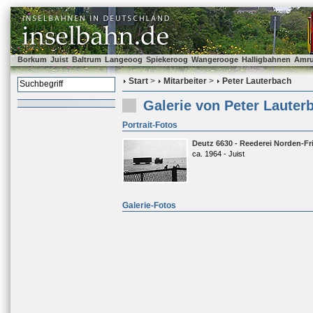
Borkum
Juist
Baltrum
Langeoog
Spiekeroog
Wangerooge
Halligbahnen
Amr
Start
>
Mitarbeiter
>
Peter Lauterbach
Galerie von Peter Lauter
Portrait-Fotos
Deutz 6630 - Reederei Norden-Fri
ca. 1964 - Juist
Galerie-Fotos