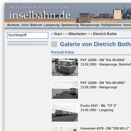
Borkum
Juist
Baltrum
Langeoog
Spiekeroog
Wangerooge
Halligbahnen
Amr
Start
>
Mitarbeiter
>
Dietrich Bothe
Galerie von Dietrich Bot
Portrait-Fotos
FKF 12559 - DB "Klv 09-0002"
13.09.1980 - Wangerooge, Bahnhof
FKF 12559 - DB "Klv 09-0002"
13.09.1980 - Wangerooge
Fuchs 9107 - IBL "VT 3"
14.09.1980 - Langeoog
Gmeinder 4378 - DB "329 501-1"