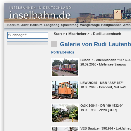
Borkum
Juist
Baltrum
Langeoog
Spiekeroog
Wangerooge
Halligbahnen
Amr
Start
>
Mitarbeiter
>
Rudi Lautenbach
Galerie von Rudi Lauten
Portrait-Fotos
Busch ? - erlebnisbahn "877 603
28.09.2010 - Mellensee Saaalow
LEW 20245 - UBB "ASF 157"
18.05.2016 - Benndorf, MaLoWa
O&K 10844 - DR "99 4532-0"
19.06.1982 - Zittau [DDR]
VEB Bautzen 39/1964 - Lokfahrsc