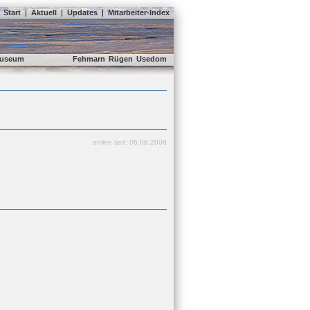
Start
|
Aktuell
|
Updates
|
Mitarbeiter-Index
useum
Fehmarn
Rügen
Usedom
online seit: 06.06.2008