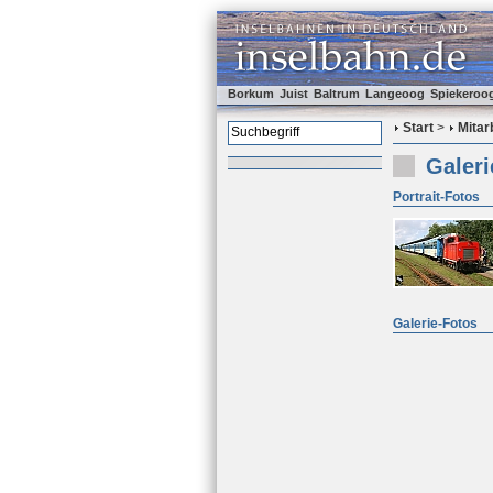
Borkum
Juist
Baltrum
Langeoog
Spiekeroo
Start
>
Mitar
Galer
Portrait-Fotos
Galerie-Fotos