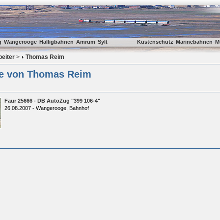
g
Wangerooge
Halligbahnen
Amrum
Sylt
Küstenschutz
Marinebahnen
M
beiter
>
Thomas Reim
ie von Thomas Reim
Faur 25666 - DB AutoZug "399 106-4"
26.08.2007 - Wangerooge, Bahnhof