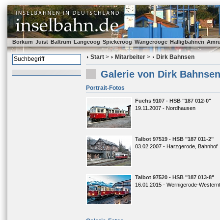
Borkum
Juist
Baltrum
Langeoog
Spiekeroog
Wangerooge
Halligbahnen
Amr
Start
>
Mitarbeiter
>
Dirk Bahnsen
Galerie von Dirk Bahnse
Portrait-Fotos
Fuchs 9107 - HSB "187 012-0"
19.11.2007 - Nordhausen
Talbot 97519 - HSB "187 011-2"
03.02.2007 - Harzgerode, Bahnhof
Talbot 97520 - HSB "187 013-8"
16.01.2015 - Wernigerode-Westernt