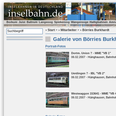
Borkum
Juist
Baltrum
Langeoog
Spiekeroog
Wangerooge
Halligbahnen
Amr
Start
>
Mitarbeiter
>
Börries Burkhardt
Galerie von Börries Burk
Portrait-Fotos
Dortm. Union ? - MME "VB 1"
06.02.2007 - Hüinghausen, Bahnho
Uerdingen ? - IBL "VB 2"
06.02.2007 - Hüinghausen, Bahnho
Westwaggon 153641 - MME "VB 
06.02.2007 - Hüinghausen, Bahnho