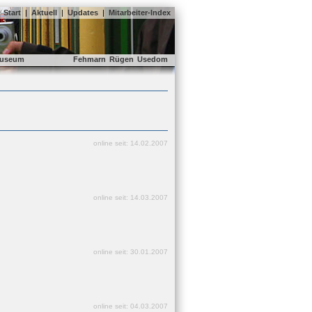
Start
|
Aktuell
|
Updates
|
Mitarbeiter-Index
useum
Fehmarn
Rügen
Usedom
online seit: 14.02.2007
online seit: 14.03.2007
online seit: 30.01.2007
online seit: 04.03.2007