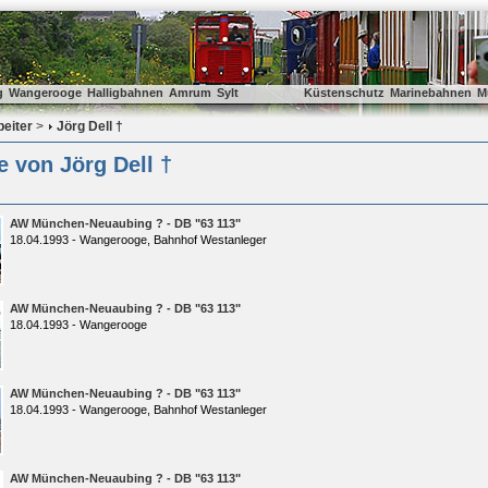
g
Wangerooge
Halligbahnen
Amrum
Sylt
Küstenschutz
Marinebahnen
M
beiter
>
Jörg Dell †
e von Jörg Dell †
AW München-Neuaubing ? - DB "63 113"
18.04.1993 - Wangerooge, Bahnhof Westanleger
AW München-Neuaubing ? - DB "63 113"
18.04.1993 - Wangerooge
AW München-Neuaubing ? - DB "63 113"
18.04.1993 - Wangerooge, Bahnhof Westanleger
AW München-Neuaubing ? - DB "63 113"