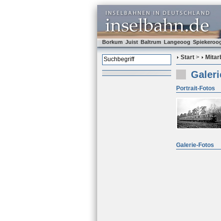
Borkum
Juist
Baltrum
Langeoog
Spiekeroo
Start
>
Mitar
Galeri
Portrait-Fotos
Galerie-Fotos