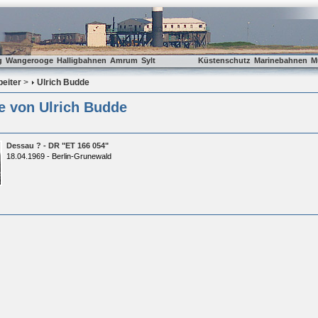
g
Wangerooge
Halligbahnen
Amrum
Sylt
Küstenschutz
Marinebahnen
M
beiter
>
Ulrich Budde
e von Ulrich Budde
Dessau ? - DR "ET 166 054"
18.04.1969 - Berlin-Grunewald