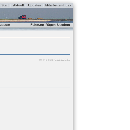
Start
|
Aktuell
|
Updates
|
Mitarbeiter-Index
useum
Fehmarn
Rügen
Usedom
online seit: 01.11.2021