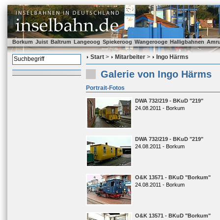
Borkum
Juist
Baltrum
Langeoog
Spiekeroog
Wangerooge
Halligbahnen
Amr
Start
>
Mitarbeiter
>
Ingo Härms
Galerie von Ingo Härms
Portrait-Fotos
DWA 732/219 - BKuD "219"
24.08.2011 - Borkum
DWA 732/219 - BKuD "219"
24.08.2011 - Borkum
O&K 13571 - BKuD "Borkum"
24.08.2011 - Borkum
O&K 13571 - BKuD "Borkum"