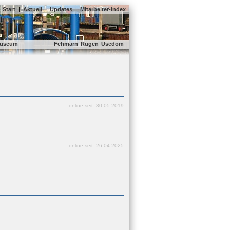
Start
|
Aktuell
|
Updates
|
Mitarbeiter-Index
useum
Fehmarn
Rügen
Usedom
online seit: 30.05.2019
online seit: 26.04.2025