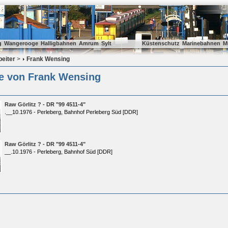
g
Wangerooge
Halligbahnen
Amrum
Sylt
Küstenschutz
Marinebahnen
M
beiter
>
Frank Wensing
ie von Frank Wensing
Raw Görlitz ? - DR "99 4511-4"
.__10.1976 - Perleberg, Bahnhof Perleberg Süd [DDR]
Raw Görlitz ? - DR "99 4511-4"
__.10.1976 - Perleberg, Bahnhof Süd [DDR]