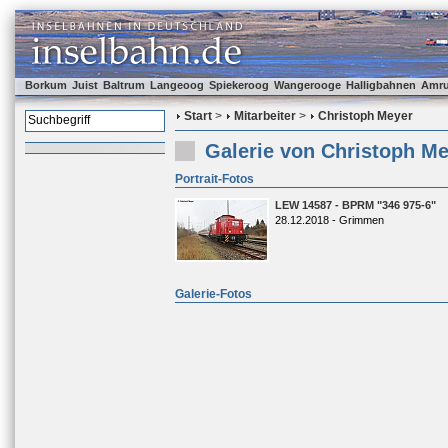
Borkum
Juist
Baltrum
Langeoog
Spiekeroog
Wangerooge
Halligbahnen
Amr
Start
>
Mitarbeiter
>
Christoph Meyer
Galerie von Christoph M
Portrait-Fotos
LEW 14587 - BPRM "346 975-6"
28.12.2018 - Grimmen
Galerie-Fotos