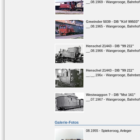
__.08.1969 - Wangerooge, Bahnhof
Gmeinder 5039 - DB "Köf 99503"
__.08.1965 - Wangerooge, Bahnhof
Henschel 21443 - DB "99 211"
__.08.1966 - Wangerooge, Bahnhof
Henschel 21443 - DB "99 211"
__.__.196x - Wangerooge, Bahnbet
Westwaggon ? - DB "Mst 161"
__.07.1967 - Wangerooge, Bahnhof
Galerie-Fotos
08.1955 - Spiekeroog, Anleger