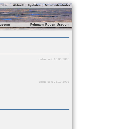
Start
|
Aktuell
|
Updates
|
Mitarbeiter-Index
useum
Fehmarn
Rügen
Usedom
online seit: 18.05.2006
online seit: 28.10.2005