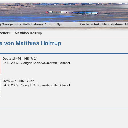
g
Wangerooge
Halligbahnen
Amrum
Sylt
Küstenschutz
Marinebahnen
M
beiter
>
Matthias Holtrup
e von Matthias Holtrup
Deutz 18444 - IHS "V 1"
02.10.2005 - Gangelt-Schierwaldenrath, Bahnhof
DWK 627 - IHS "V 14"
04.09.2005 - Gangelt-Schierwaldenrath, Bahnhof