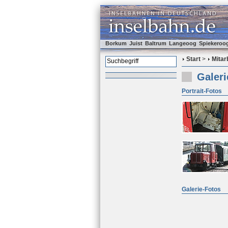
Borkum
Juist
Baltrum
Langeoog
Spiekeroo
Start
>
Mitar
Galeri
Portrait-Fotos
Galerie-Fotos