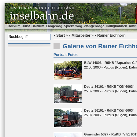
Borkum
Juist
Baltrum
Langeoog
Spiekeroog
Wangerooge
Halligbahnen
Amr
Start
>
Mitarbeiter
>
Rainer Eichhorn
Galerie von Rainer Eichh
Portrait-Fotos
BLW 14806 - RüKB "Aquarius C."
22.08.2003 - Putbus (Rügen), Bahn
Deutz 36101 - RüKB "Köf 6003"
25.07.2005 - Putbus (Rügen), Bahn
Deutz 36101 - RüKB "Köf 6003"
25.07.2005 - Putbus (Rügen), Bahn
Gmeinder 5327 - RüKB "V 51 901