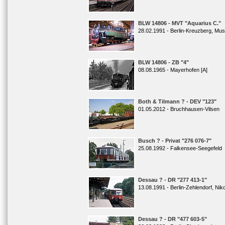
BLW 14806 - MVT "Aquarius C."
28.02.1991 - Berlin-Kreuzberg, Mu
BLW 14806 - ZB "4"
08.08.1965 - Mayerhofen [A]
Both & Tilmann ? - DEV "123"
01.05.2012 - Bruchhausen-Vilsen
Busch ? - Privat "276 076-7"
25.08.1992 - Falkensee-Seegefeld
Dessau ? - DR "277 413-1"
13.08.1991 - Berlin-Zehlendorf, Nik
Dessau ? - DR "477 603-5"