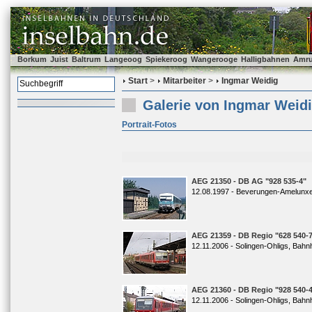
Borkum
Juist
Baltrum
Langeoog
Spiekeroog
Wangerooge
Halligbahnen
Amr
Start
>
Mitarbeiter
>
Ingmar Weidig
Galerie von Ingmar Weid
Portrait-Fotos
AEG 21350 - DB AG "928 535-4"
12.08.1997 - Beverungen-Amelunx
AEG 21359 - DB Regio "628 540-
12.11.2006 - Solingen-Ohligs, Bahn
AEG 21360 - DB Regio "928 540-
12.11.2006 - Solingen-Ohligs, Bahn