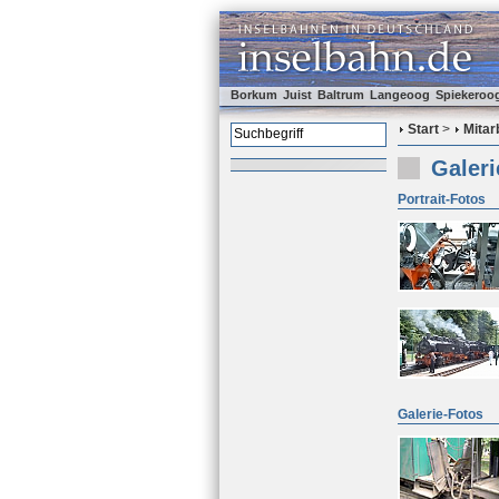
Borkum
Juist
Baltrum
Langeoog
Spiekeroo
Start
>
Mitar
Galer
Portrait-Fotos
Galerie-Fotos