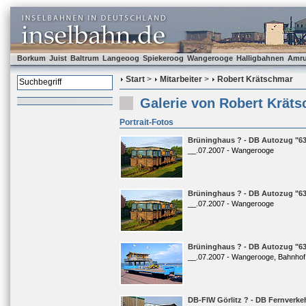
Borkum
Juist
Baltrum
Langeoog
Spiekeroog
Wangerooge
Halligbahnen
Amr
Start
>
Mitarbeiter
>
Robert Krätschmar
Galerie von Robert Krät
Portrait-Fotos
Brüninghaus ? - DB Autozug "63
__.07.2007 - Wangerooge
Brüninghaus ? - DB Autozug "63
__.07.2007 - Wangerooge
Brüninghaus ? - DB Autozug "63
__.07.2007 - Wangerooge, Bahnhof
DB-FIW Görlitz ? - DB Fernverkeh