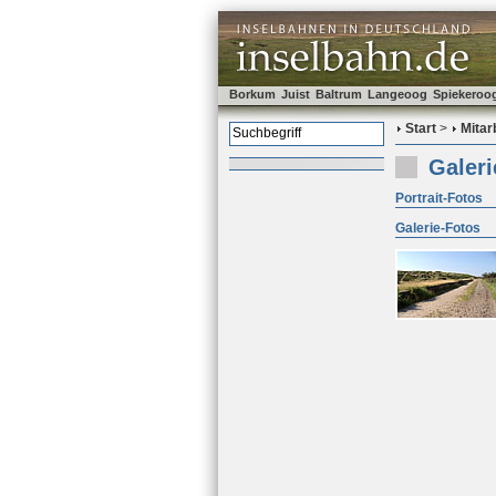
Borkum
Juist
Baltrum
Langeoog
Spiekeroo
Start
>
Mitar
Galeri
Portrait-Fotos
Galerie-Fotos