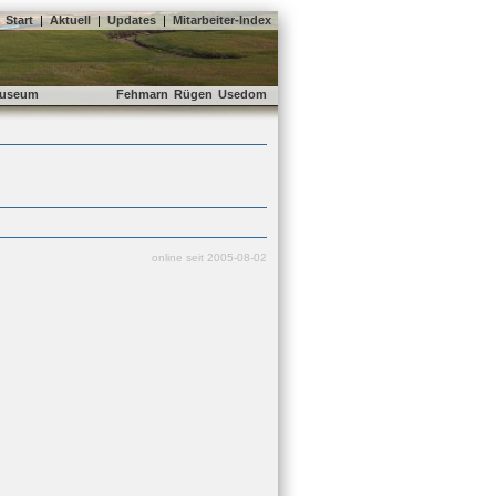
Start
|
Aktuell
|
Updates
|
Mitarbeiter-Index
useum
Fehmarn
Rügen
Usedom
online seit 2005-08-02