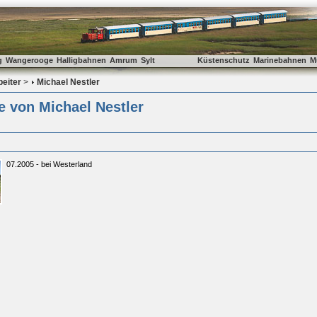
g
Wangerooge
Halligbahnen
Amrum
Sylt
Küstenschutz
Marinebahnen
M
beiter
>
Michael Nestler
e von Michael Nestler
07.2005 - bei Westerland