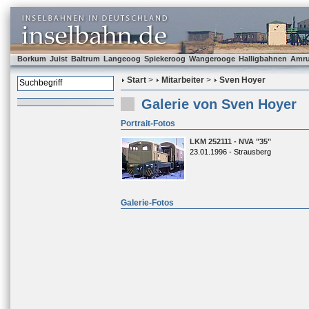
Borkum
Juist
Baltrum
Langeoog
Spiekeroog
Wangerooge
Halligbahnen
Amr
Start
>
Mitarbeiter
>
Sven Hoyer
Galerie von Sven Hoyer
Portrait-Fotos
LKM 252111 - NVA "35"
23.01.1996 - Strausberg
Galerie-Fotos