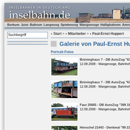
Borkum
Juist
Baltrum
Langeoog
Spiekeroog
Wangerooge
Halligbahnen
Amr
Start
>
Mitarbeiter
>
Paul-Ernst Huppert
Galerie von Paul-Ernst H
Portrait-Fotos
Brüninghaus ? - DB AutoZug "63
12.08.2008 - Wangerooge, Bahnhof
Brüninghaus ? - DB AutoZug "63
12.08.2008 - Wangerooge, Bahnhof
Faur 25665 - DB AutoZug "399 10
12.08.2008 - Wangerooge, Bahnhof
Henschel 21443 - Denkmal "99 21