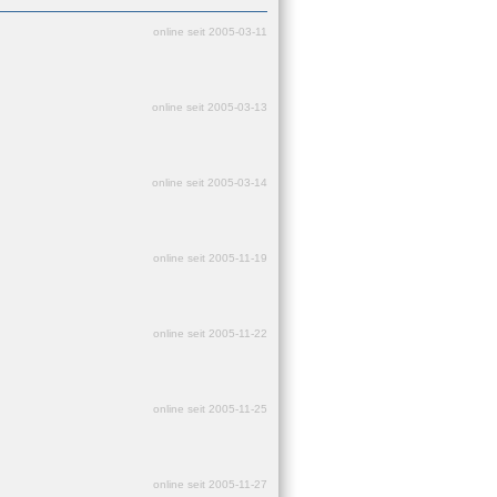
online seit 2005-03-11
online seit 2005-03-13
online seit 2005-03-14
online seit 2005-11-19
online seit 2005-11-22
online seit 2005-11-25
online seit 2005-11-27