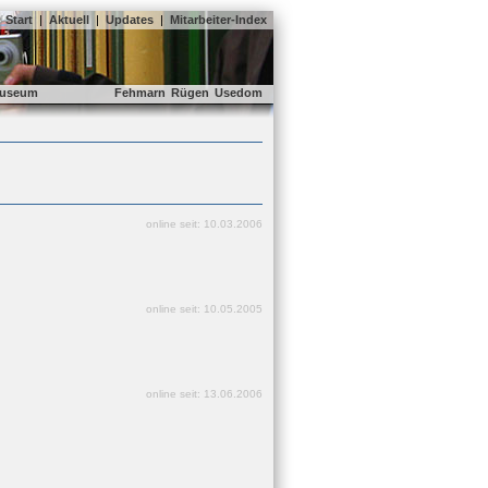
Start
|
Aktuell
|
Updates
|
Mitarbeiter-Index
useum
Fehmarn
Rügen
Usedom
online seit: 10.03.2006
online seit: 10.05.2005
online seit: 13.06.2006