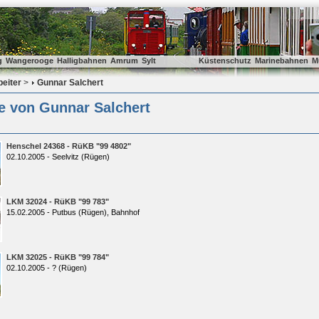
g
Wangerooge
Halligbahnen
Amrum
Sylt
Küstenschutz
Marinebahnen
M
beiter
>
Gunnar Salchert
e von Gunnar Salchert
Henschel 24368 - RüKB "99 4802"
02.10.2005 - Seelvitz (Rügen)
LKM 32024 - RüKB "99 783"
15.02.2005 - Putbus (Rügen), Bahnhof
LKM 32025 - RüKB "99 784"
02.10.2005 - ? (Rügen)