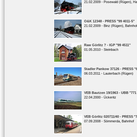
21.02.2009 - Posewald (Rügen), Ha
O&K 12348 - PRESS "99 4011-5"
21.02.2009 - Binz (Rügen), Bahnho
Raw Görlitz ? - IGP "99 4511"
01.05.2010 - Steinbach
Stadler Pankow 37126 - PRESS "6
06.03.2011 - Lauterbach (Rügen)
VEB Bautzen 19/1963 - UBB "771
22.04.2000 - Ückeritz
VEB Görlitz 020711/40 - PRESS "
07.09.2008 - Sömmerda, Bahnhof