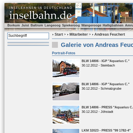
Borkum
Juist
Baltrum
Langeoog
Spiekeroog
Wangerooge
Halligbahnen
Amr
Start
>
Mitarbeiter
>
Andreas Feuchert
Galerie von Andreas Feu
Portrait-Fotos
BLW 14806 - IGP "Aquarius C."
30.12.2012 - Steinbach
BLW 14806 - IGP "Aquarius C."
30.12.2012 - Schmalzgrube
BLW 14806 - PRESS "Aquarius C.
30.12.2012 - Jöhstadt
LKM 32023 - PRESS "99 1782-4"