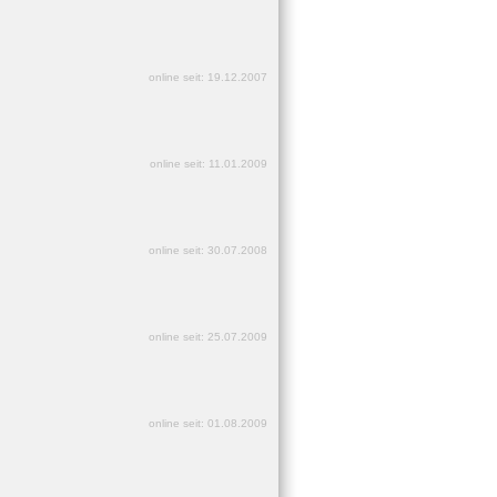
online seit: 19.12.2007
online seit: 11.01.2009
online seit: 30.07.2008
online seit: 25.07.2009
online seit: 01.08.2009