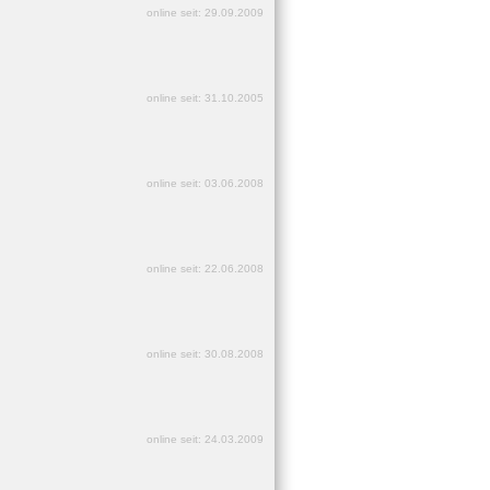
online seit: 29.09.2009
online seit: 31.10.2005
online seit: 03.06.2008
online seit: 22.06.2008
online seit: 30.08.2008
online seit: 24.03.2009