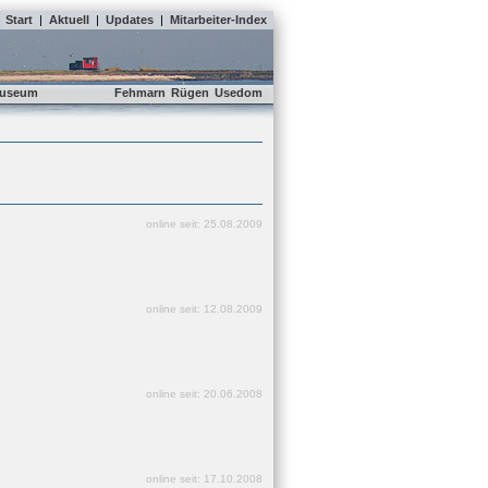
Start
|
Aktuell
|
Updates
|
Mitarbeiter-Index
useum
Fehmarn
Rügen
Usedom
online seit: 25.08.2009
online seit: 12.08.2009
online seit: 20.06.2008
online seit: 17.10.2008