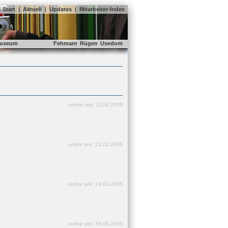
Start
|
Aktuell
|
Updates
|
Mitarbeiter-Index
useum
Fehmarn
Rügen
Usedom
online seit: 11.09.2008
online seit: 21.01.2006
online seit: 23.03.2005
online seit: 28.08.2005