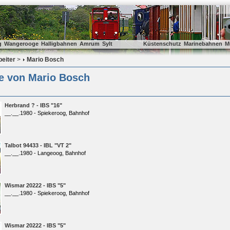
g
Wangerooge
Halligbahnen
Amrum
Sylt
Küstenschutz
Marinebahnen
M
beiter
>
Mario Bosch
ie von Mario Bosch
Herbrand ? - IBS "16"
__.__.1980 - Spiekeroog, Bahnhof
Talbot 94433 - IBL "VT 2"
__.__.1980 - Langeoog, Bahnhof
Wismar 20222 - IBS "5"
__.__.1980 - Spiekeroog, Bahnhof
Wismar 20222 - IBS "5"