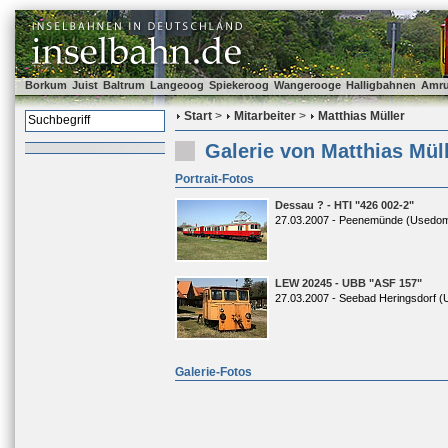
Borkum
Juist
Baltrum
Langeoog
Spiekeroog
Wangerooge
Halligbahnen
Amr
Start
>
Mitarbeiter
>
Matthias Müller
Galerie von Matthias Mül
Portrait-Fotos
Dessau ? - HTI "426 002-2"
27.03.2007 - Peenemünde (Usedo
LEW 20245 - UBB "ASF 157"
27.03.2007 - Seebad Heringsdorf 
Galerie-Fotos