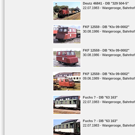
Deutz 46841 - DB "329 504-5"
22.07.1983 - Wangerooge, Bahnhof
FKF 12559 - DB "Klv 09-0002"
30.08.1986 - Wangerooge, Bahnhof
FKF 12559 - DB "Klv 09-0002"
30.08.1986 - Wangerooge, Bahnhof
FKF 12559 - DB "Klv 09-0002"
09.06.1989 - Wangerooge, Bahnhof
Fuchs ? - DB "63 163"
22.07.1983 - Wangerooge, Bahnhof
Fuchs ? - DB "63 163"
22.07.1983 - Wangerooge, Bahnhof