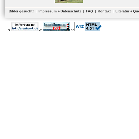
Bilder gesucht!
|
Impressum + Datenschutz
|
FAQ
|
Kontakt
|
Literatur + Qu