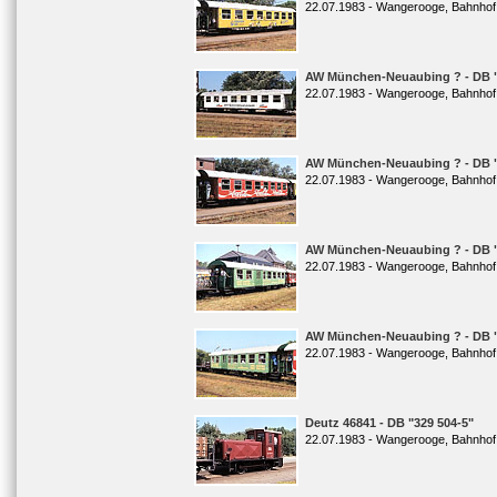
22.07.1983 - Wangerooge, Bahnhof
AW München-Neuaubing ? - DB "
22.07.1983 - Wangerooge, Bahnhof
AW München-Neuaubing ? - DB "
22.07.1983 - Wangerooge, Bahnhof
AW München-Neuaubing ? - DB "
22.07.1983 - Wangerooge, Bahnhof
AW München-Neuaubing ? - DB "
22.07.1983 - Wangerooge, Bahnhof
Deutz 46841 - DB "329 504-5"
22.07.1983 - Wangerooge, Bahnhof