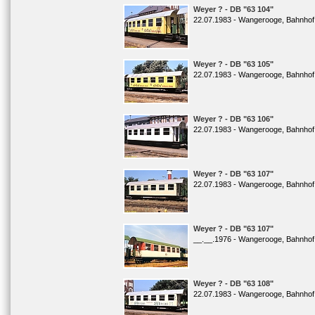
Weyer ? - DB "63 104"
22.07.1983 - Wangerooge, Bahnhof
Weyer ? - DB "63 105"
22.07.1983 - Wangerooge, Bahnhof
Weyer ? - DB "63 106"
22.07.1983 - Wangerooge, Bahnhof
Weyer ? - DB "63 107"
22.07.1983 - Wangerooge, Bahnhof
Weyer ? - DB "63 107"
__.__.1976 - Wangerooge, Bahnhof
Weyer ? - DB "63 108"
22.07.1983 - Wangerooge, Bahnhof