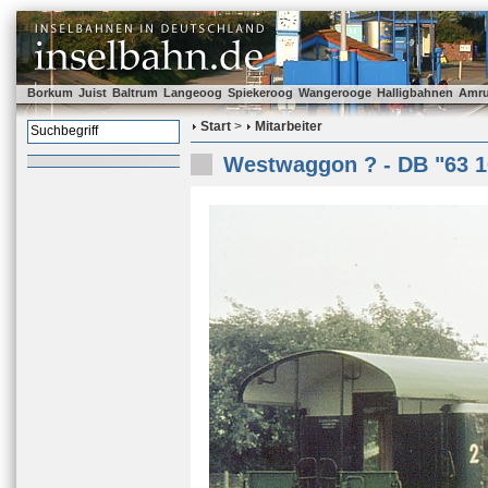
Borkum
Juist
Baltrum
Langeoog
Spiekeroog
Wangerooge
Halligbahnen
Amr
Start
>
Mitarbeiter
Westwaggon ? - DB "63 1